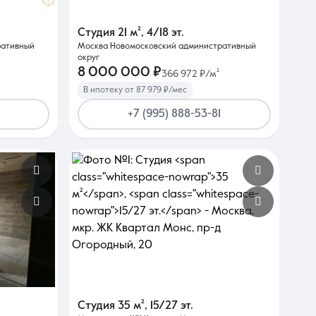
Студия
21 м²
,
4/18 эт.
ративный
Москва Новомосковский административный
округ
8 000 000 ₽
366 972 ₽/м²
В ипотеку от 87 979 ₽/мес
+7 (995) 888-53-81
Студия
35 м²
,
15/27 эт.