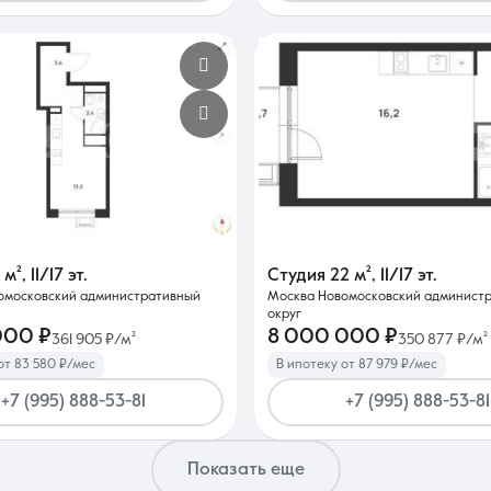
1 м²
,
11/17 эт.
Студия
22 м²
,
11/17 эт.
омосковский административный
Москва Новомосковский админист
округ
000 ₽
8 000 000 ₽
361 905 ₽/м²
350 877 ₽/м²
от 83 580 ₽/мес
В ипотеку от 87 979 ₽/мес
+7 (995) 888-53-81
+7 (995) 888-53-81
Показать еще