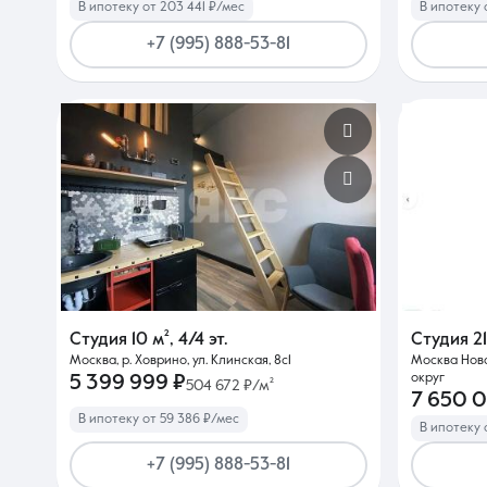
В ипотеку от 203 441 ₽/мес
В ипотеку 
+7 (995) 888-53-81
Студия
10 м²
,
4/4 эт.
Студия
2
Москва, р. Ховрино, ул. Клинская, 8с1
Москва Нов
округ
5 399 999 ₽
504 672 ₽/м²
7 650 
В ипотеку от 59 386 ₽/мес
В ипотеку 
+7 (995) 888-53-81