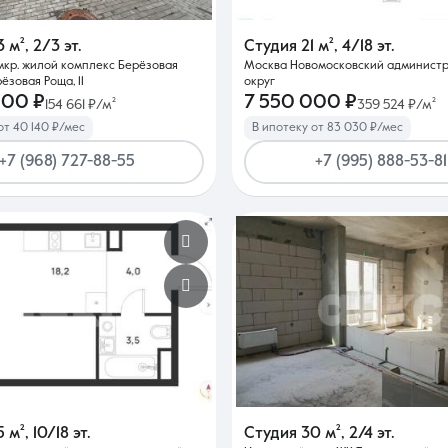
3 м²
,
2/3 эт.
Студия
21 м²
,
4/18 эт.
мкр. жилой комплекс Берёзовая
Москва Новомосковский админист
рёзовая Роща, 11
округ
000 ₽
7 550 000 ₽
154 661 ₽/м²
359 524 ₽/м²
от 40 140 ₽/мес
В ипотеку от 83 030 ₽/мес
+7 (968) 727-88-55
+7 (995) 888-53-81
5 м²
,
10/18 эт.
Студия
30 м²
,
2/4 эт.