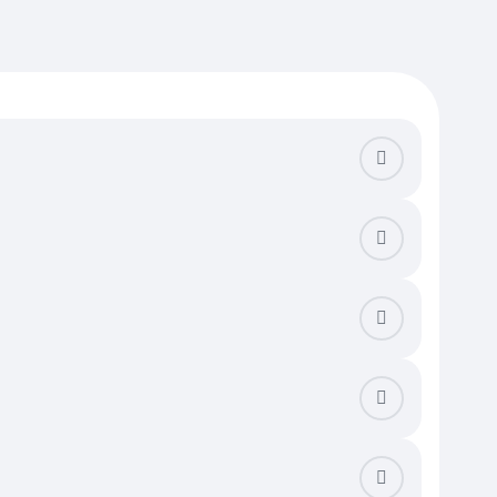
ну системами хранения. Проверьте форму комнаты: квадратные
 отдыха. Оцените плотность застройки на этаже — в бюджетных
пателю потребуются паспорт, СНИЛС и нотариальное согласие
уатацию. После завершения стройки понадобится подписать акт
ие уделите вентиляции, так как в едином пространстве запахи
дновременную работу плиты, кондиционера и другой техники.
окальном рынке прайс растет в зависимости от класса жилого
а цену влияют видовые характеристики: варианты на верхних