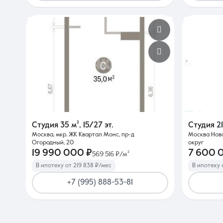
Студия
35 м²
,
15/27 эт.
Студия
2
Москва, мкр. ЖК Квартал Монс, пр-д
Москва Нов
Огородный, 20
округ
19 990 000 ₽
7 600 
569 516 ₽/м²
В ипотеку от 219 838 ₽/мес
В ипотеку 
+7 (995) 888-53-81