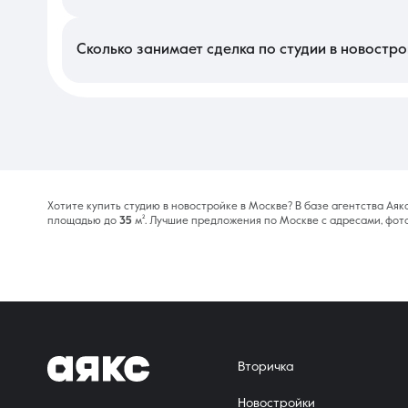
Основной риск связан с переносом сроков сдачи дома зас
существенной доплаты сверх договора. Также есть риск высо
проектную декларацию, разрешение на строительство и репут
Сколько занимает сделка по студии в новостро
Оформление на первичном рынке проходит оперативно: электро
на одобрение конкретного объекта банком. Весь процесс от
приобретение недвижимости от девелопера максимально быст
Хотите купить студию в новостройке в Москве? В базе агентства Ая
площадью до
35
м². Лучшие предложения по Москве с адресами, фот
Вторичка
Новостройки