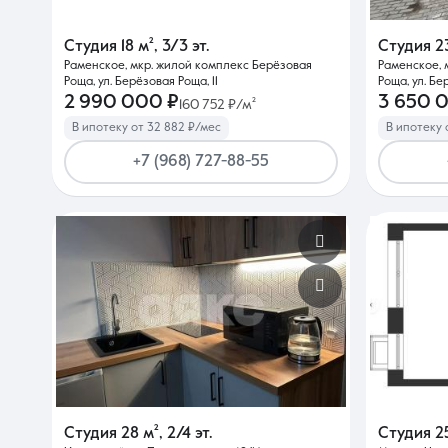
Студия
18 м²
,
3/3 эт.
Студия
2
Раменское, мкр. жилой комплекс Берёзовая
Раменское, 
Роща, ул. Берёзовая Роща, 11
Роща, ул. Бе
2 990 000 ₽
3 650 
160 752 ₽/м²
В ипотеку от 32 882 ₽/мес
В ипотеку 
+7 (968) 727-88-55
Студия
28 м²
,
2/4 эт.
Студия
2