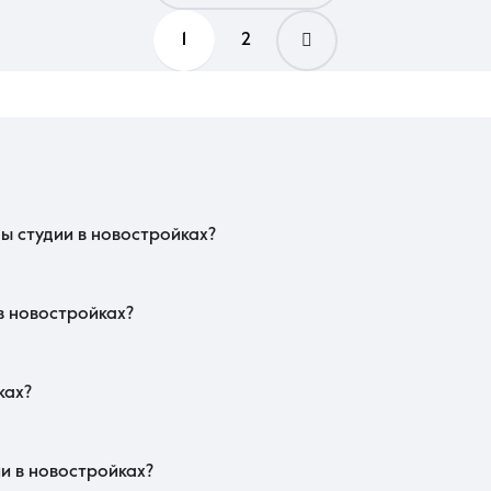
1
2
на наличие глубоких ниш для шкафов, чтобы не занимать основную жилую зо
наличие балкона или лоджии, которые можно превратить в полноценную зону
ущественно снижает приватность.
ы студии в новостройках?
тве (ДДУ), который подлежит обязательной регистрации в Росреестре. Поку
 эскроу, что гарантирует сохранность ваших средств до ввода дома в экспл
чения ключей у девелопера.
в новостройках?
в стяжки сэкономит бюджет на финишных покрытиях в будущем. Особое вниман
выделенных киловатт электроэнергии, чтобы мощности сети хватило на о
ха критичен для комфортного микроклимата.
ках?
этапе котлована позволяет сэкономить до 20% от финальной стоимости. На л
ории и благоустроенного двора без машин повышает ценность лота. Также н
 стандартных предложений в этом сегменте.
ии в новостройках?