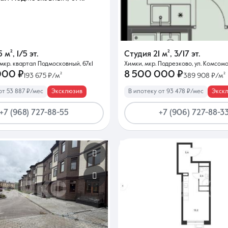
5 м²
,
1/5 эт.
Студия
21 м²
,
3/17 эт.
мкр. квартал Подмосковный, 67к1
Химки, мкр. Подрезково, ул. Комсом
000 ₽
8 500 000 ₽
193 675 ₽/м²
389 908 ₽/м²
от 53 887 ₽/мес
Эксклюзив
В ипотеку от 93 478 ₽/мес
Экск
+7 (968) 727-88-55
+7 (906) 727-88-3