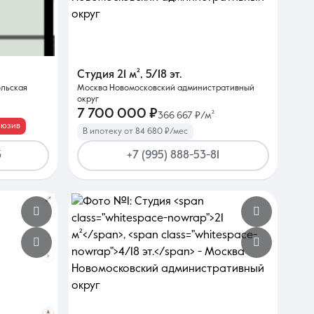
Студия
21 м²
,
5/18 эт.
ольская
Москва Новомосковский административный
округ
7 700 000 ₽
366 667 ₽/м²
люзив
В ипотеку от 84 680 ₽/мес
3
+7 (995) 888-53-81