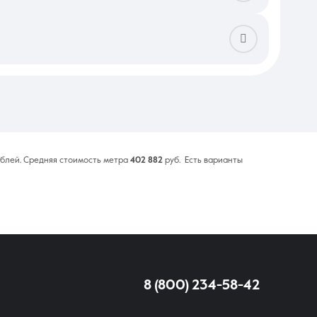
е обмера БТИ — в малых лотах даже лишний метр потребует
минимизировать угрозы в данном сегменте, следует проверять
спользовании ипотечных средств добавьте еще несколько суток
еменных комплексах укладывается в одну неделю, что делает
блей. Средняя стоимость метра
402 882
руб. Есть варианты
8 (800) 234-58-42