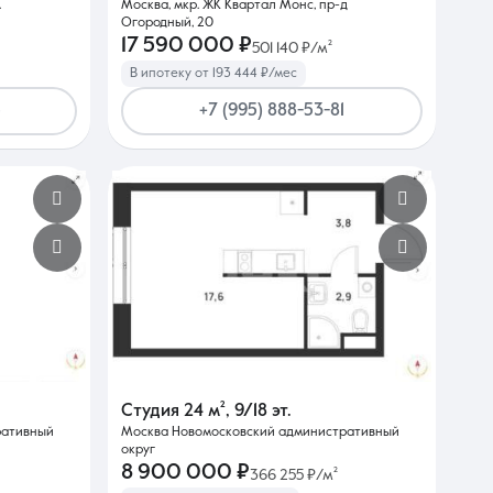
.
Москва, мкр. ЖК Квартал Монс, пр-д
Огородный, 20
17 590 000 ₽
501 140 ₽/м²
В ипотеку от 193 444 ₽/мес
5
+7 (995) 888-53-81
Студия
24 м²
,
9/18 эт.
ративный
Москва Новомосковский административный
округ
8 900 000 ₽
366 255 ₽/м²