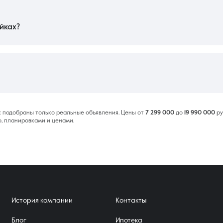
тройщиком. Существует вероятность изменения фактической площади посл
кой слышимости из-за большого количества жильцов на одном уровне. Чтобы 
ацию девелоперской компании перед сделкой.
йках?
нная регистрация договора обычно занимает от 2 до 5 рабочих дней. При и
 первичного бронирования до перечисления средств на эскроу-счет в совр
рым и удобным для покупателя.
кс подобраны только реальные объявления. Цены от
7 299 000
до
19 990 000
ру
о, планировками и ценами.
История компании
Контакты
Блог
Ипотека