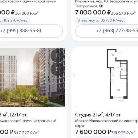
омосковский административный
Ильинский, мкр. ЖК Театральный, ул
Театральная, 6В
000 ₽
7 800 000 ₽
361 868 ₽/м²
256 578 ₽/м²
от 102 276 ₽/мес
В ипотеку от 85 780 ₽/мес
+7 (995) 888-53-81
+7 (968) 727-88-5
2 м²
,
12/17 эт.
Студия
21 м²
,
4/17 эт.
омосковский административный
Москва Новомосковский админист
округ
000 ₽
7 600 000 ₽
347 727 ₽/м²
361 905 ₽/м²