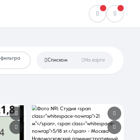
 фильтра
Списком
На карте