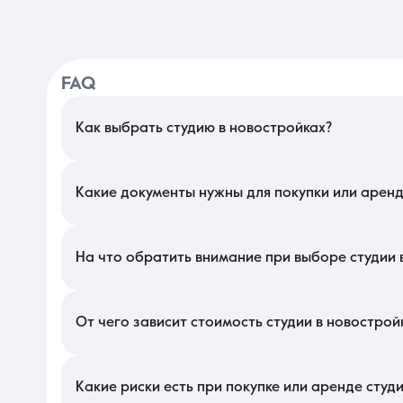
FAQ
Как выбрать студию в новостройках?
При выборе компактного жилья в Краснодаре ориентируйтесь 
варианты легче меблировать, чем вытянутые «пеналы». Важно 
комплексах может быть до 20 соседей в одном коридоре, что с
Какие документы нужны для покупки или аренд
Основной документ — договор участия в долевом строительс
супруга. В этом сегменте рынка расчеты ведутся через счета
приема-передачи для оформления права собственности и полу
На что обратить внимание при выборе студии 
Изучите качество предчистовой отделки: отсутствие перепадо
еды распространяются очень быстро. Проверьте количество 
Уточните высоту потолков — в малых помещениях объем возду
От чего зависит стоимость студии в новострой
Цена определяется стадией готовности объекта: покупка на 
комплекса — наличие подземного паркинга, закрытой террит
этажах с обзором на городские панорамы всегда стоят дороже
Какие риски есть при покупке или аренде студ