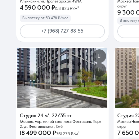
Ильинский, ул. Пролетарская, 49/1А
Москва Нов
округ
4 590 000 ₽
158 823 ₽/м²
9 300 
В ипотеку от 50 478 ₽/мес
В ипотеку 
+7 (968) 727-88-55
Студия
24 м²
,
22/35 эт.
Студия
2
Москва, мкр. жилой комплекс Фестиваль Парк
Москва Нов
2, ул. Фестивальная, 15к6
округ
18 499 000 ₽
7 650 
761 275 ₽/м²