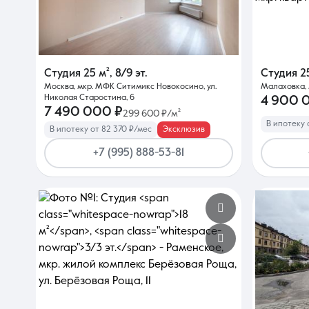
Студия
25 м²
,
8/9 эт.
Студия
2
Москва, мкр. МФК Ситимикс Новокосино, ул.
Малаховка, 
Николая Старостина, 6
4 900 
7 490 000 ₽
299 600 ₽/м²
В ипотеку 
В ипотеку от 82 370 ₽/мес
Эксклюзив
+7 (995) 888-53-81