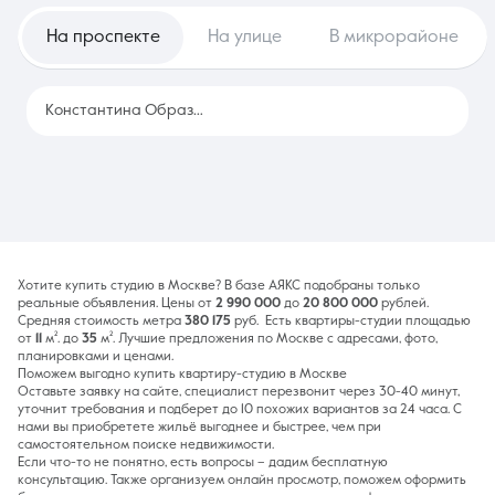
На проспекте
На улице
В микрорайоне
Константина Образцова
33
Хотите купить студию в Москве? В базе АЯКС подобраны только
реальные объявления. Цены от
2 990 000
до
20 800 000
рублей.
Средняя стоимость метра
380 175
руб. Есть квартиры-студии площадью
от
11
м². до
35
м². Лучшие предложения по Москве с адресами, фото,
планировками и ценами.
Поможем выгодно купить квартиру-студию в Москве
Оставьте заявку на сайте, специалист перезвонит через 30-40 минут,
уточнит требования и подберет до 10 похожих вариантов за 24 часа. С
нами вы приобретете жильё выгоднее и быстрее, чем при
самостоятельном поиске недвижимости.
Если что-то не понятно, есть вопросы – дадим бесплатную
консультацию. Также организуем онлайн просмотр, поможем оформить