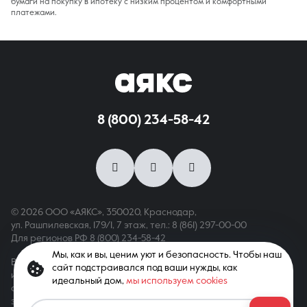
бумаги на покупку в ипотеку с низким процентом и комфортными
платежами.
8 (800) 234-58-42
© 2026 ООО «АЯКС», 350020, Краснодар,
ул. Рашпилевская, 179/1, 7 этаж,
тел.: 8 (861) 297-00-00
Для регионов РФ
8 (800) 234-58-42
Мы, как и вы, ценим уют и безопасность. Чтобы наш
Вся информация, опубликованная на сайте, носит только
сайт подстраивался под ваши нужды, как
информационный характер и не является публичной офертой,
идеальный дом,
мы используем cookies
определяемой положениями ст. 437 ГК РФ. Все права
защищены. При копировании материалов с сайта