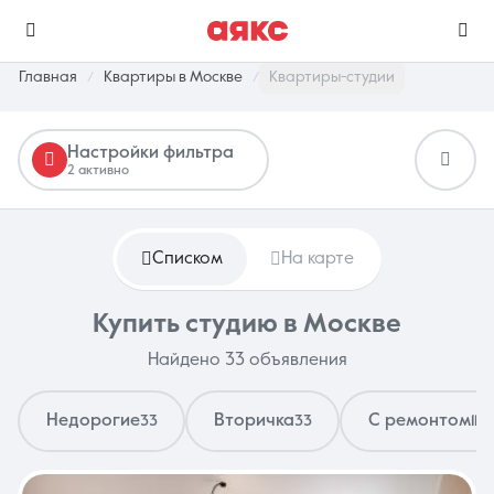
Главная
Квартиры в Москве
Квартиры-студии
Настройки фильтра
г. Москва
2 активно
Избранное
Сравнение
0 объявлений
0 объявлений
Списком
На карте
Недвижимость
Услуги
Купить студию в Москве
Найдено 33 объявления
Недорогие
Вторичка
С ремонтом
33
33
11
О компании
Контакты