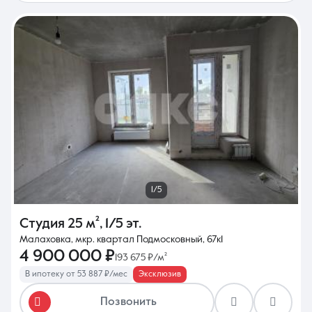
1/5
Студия
25 м²
,
1/5 эт.
Малаховка, мкр. квартал Подмосковный, 67к1
4 900 000 ₽
193 675 ₽/м²
В ипотеку от 53 887 ₽/мес
Эксклюзив
Позвонить