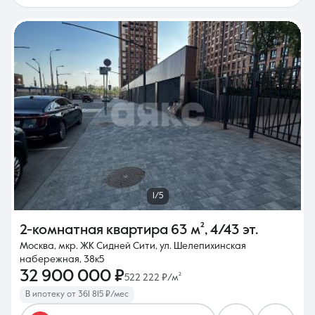
1/5
2-комнатная квартира
63 м²
,
4/43 эт.
Москва, мкр. ЖК Сидней Сити, ул. Шелепихинская
набережная, 38к5
32 900 000 ₽
522 222 ₽/м²
В ипотеку от 361 815 ₽/мес