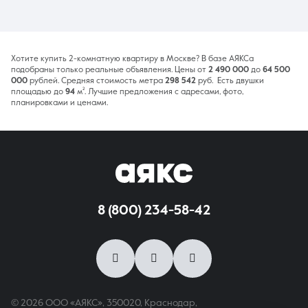
Хотите купить 2-комнатную квартиру в Москве? В базе АЯКСа
подобраны только реальные объявления. Цены от
2 490 000
до
64 500
000
рублей. Средняя стоимость метра
298 542
руб. Есть двушки
площадью до
94
м². Лучшие предложения с адресами, фото,
планировками и ценами.
8 (800) 234-58-42
© 2026 ООО «АЯКС», 350020, Краснодар,