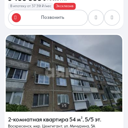
В ипотеку от 37 391 ₽/мес
Эксклюзив
Позвонить
1/5
2-комнатная квартира
54 м²
,
5/5 эт.
Воскресенск, мкр. Цемгигант, ул. Мичурина, 5А