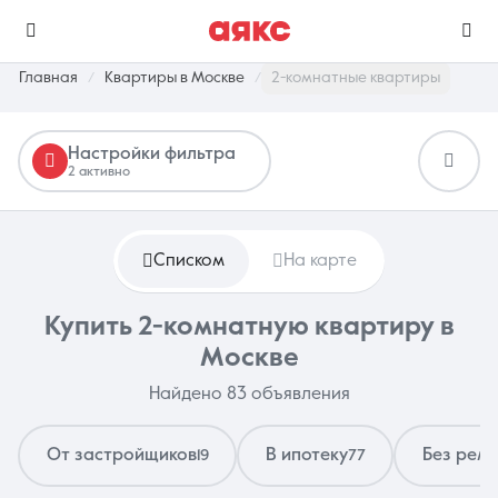
Главная
Квартиры в Москве
2-комнатные квартиры
Настройки фильтра
г. Москва
2 активно
Избранное
Сравнение
0 объявлений
0 объявлений
Списком
На карте
Недвижимость
Услуги
Купить 2-комнатную квартиру в
Москве
Найдено 83 объявления
От застройщиков
В ипотеку
Без рем
19
77
О компании
Контакты