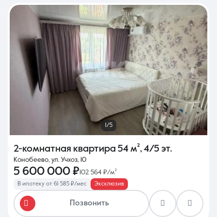
8 (861) 297-00-00
Ежедневно с 08:30 до 20:00
1/5
2-комнатная квартира
54 м²
,
4/5 эт.
Конобеево, ул. Учхоз, 10
5 600 000 ₽
102 564 ₽/м²
В ипотеку от 61 585 ₽/мес
Эксклюзив
Позвонить