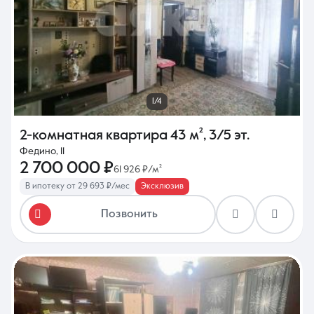
1/4
2-комнатная квартира
43 м²
,
3/5 эт.
Федино, 11
2 700 000 ₽
61 926 ₽/м²
В ипотеку от 29 693 ₽/мес
Эксклюзив
Позвонить